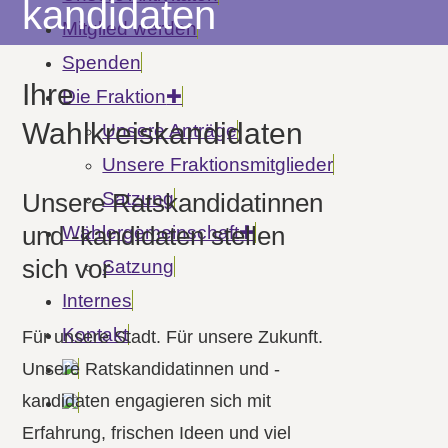
kandidaten
Mitglied werden
Spenden
Ihre
Die Fraktion
Wahlkreiskandidaten
Unsere Anträge
Unsere Fraktionsmitglieder
Satzung
Unsere Ratskan­dida­tinnen
und -kandidaten stellen
Wähler­gemeinschaft
sich vor
Satzung
Internes
Kontakt
Für unsere Stadt. Für unsere Zukunft.
Unsere Ratskandidatinnen und -
kandidaten engagieren sich mit
Erfahrung, frischen Ideen und viel